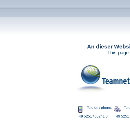
An dieser Websit
This page 
Telefon / phone:
Tele
+49 5251 / 68241 0
+49 5251 